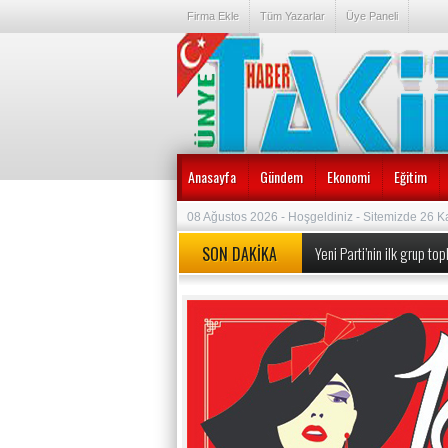
Firma Ekle
Tüm Yazarlar
Üye Paneli
Anasayfa
Gündem
Ekonomi
Eğitim
08 Ağustos 2026 - Hoşgeldiniz - Sitemizde 26 K
SON DAKİKA
Yeni Parti’nin ilk grup t
MEB’den okullarda köklü d
Özgür Özel’e yeni görev: 
Özgür Özel ve 90 Milletve
Erdoğan duyurmuştu, Bakan