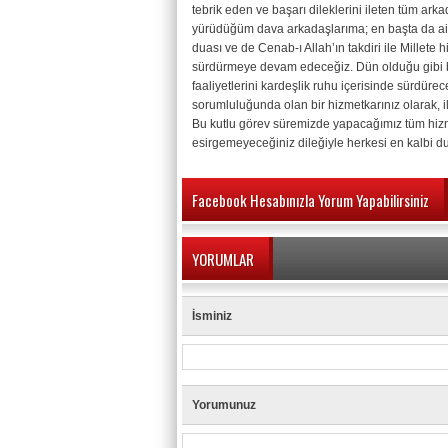
tebrik eden ve başarı dileklerini ileten tüm ark
yürüdüğüm dava arkadaşlarıma; en başta da ail
duası ve de Cenab-ı Allah’ın takdiri ile Millete 
sürdürmeye devam edeceğiz. Dün olduğu gibi bu
faaliyetlerini kardeşlik ruhu içerisinde sürdürec
sorumluluğunda olan bir hizmetkarınız olarak, i
Bu kutlu görev süremizde yapacağımız tüm hizme
esirgemeyeceğiniz dileğiyle herkesi en kalbi d
Facebook Hesabınızla Yorum Yapabilirsiniz
YORUMLAR
İsminiz
Yorumunuz