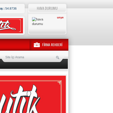
HAVA DURUMU
ış :
54.8736
unye
FİRMA REHBERİ