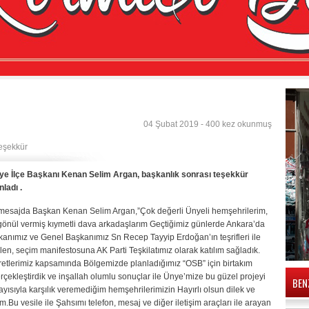
04 Şubat 2019 - 400 kez okunmuş
eşekkür
ye İlçe Başkanı Kenan Selim Argan, başkanlık sonrası teşekkür
ladı .
 mesajda Başkan Kenan Selim Argan,”Çok değerli Ünyeli hemşehrilerim,
 gönül vermiş kıymetli dava arkadaşlarım Geçtiğimiz günlerde Ankara’da
nımız ve Genel Başkanımız Sn Recep Tayyip Erdoğan’ın teşrifleri ile
ilen, seçim manifestosuna AK Parti Teşkilatımız olarak katılım sağladık.
retlerimiz kapsamında Bölgemizde planladığımız “OSB” için birtakım
erçekleştirdik ve inşallah olumlu sonuçlar ile Ünye’mize bu güzel projeyi
BEN
ayısıyla karşılık veremediğim hemşehrilerimizin Hayırlı olsun dilek ve
.Bu vesile ile Şahsımı telefon, mesaj ve diğer iletişim araçları ile arayan