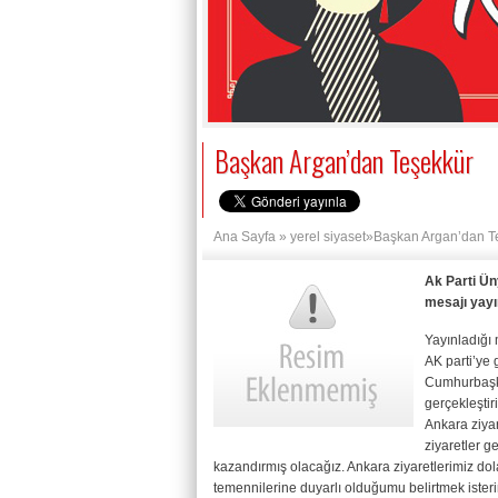
Başkan Argan’dan Teşekkür
Ana Sayfa
»
yerel siyaset
»Başkan Argan’dan T
Ak Parti Ün
mesajı yayın
Yayınladığı
AK parti’ye
Cumhurbaşka
gerçekleştir
Ankara ziya
ziyaretler g
kazandırmış olacağız. Ankara ziyaretlerimiz dol
temennilerine duyarlı olduğumu belirtmek isterim