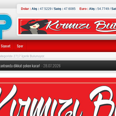
Dolar :
Alış :
47.5229 /
Satış :
47.6085
Euro :
Alış :
54.7749 /
Sat
Siyaset
Spor
ategoride 2717 İçerik Bulunuyor.
oplantısında dikkat çeken karar!
- 28.07.2026
eğişiklik! Yeni dönem kuralları açıklandı
- 28.07.2026
Yeni Parti’nin Kurucu Genel Başkanı oldu! İşte PM ve YDK listeleri
- 24.07.2026
kili CHP’den İstifa Etti:
- 24.07.2026
 Şimşek detayları açıkladı ‘1 trilyon liralık uygun koşullu kredi’
- 14.07.2026