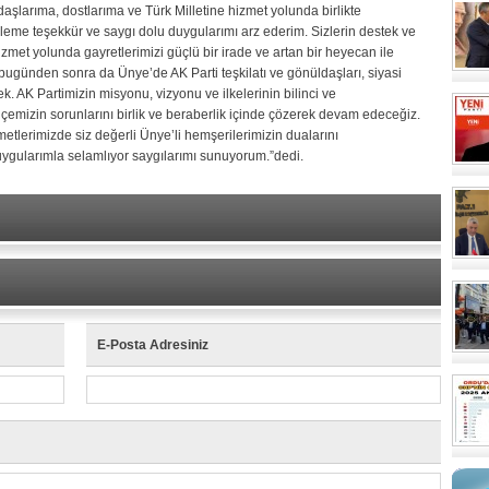
adaşlarıma, dostlarıma ve Türk Milletine hizmet yolunda birlikte
eme teşekkür ve saygı dolu duygularımı arz ederim. Sizlerin destek ve
hizmet yolunda gayretlerimizi güçlü bir irade ve artan bir heyecan ile
günden sonra da Ünye’de AK Parti teşkilatı ve gönüldaşları, siyasi
ek. AK Partimizin misyonu, vizyonu ve ilkelerinin bilinci ve
lçemizin sorunlarını birlik ve beraberlik içinde çözerek devam edeceğiz.
tlerimizde siz değerli Ünye’li hemşerilerimizin dualarını
uygularımla selamlıyor saygılarımı sunuyorum.”dedi.
E-Posta Adresiniz