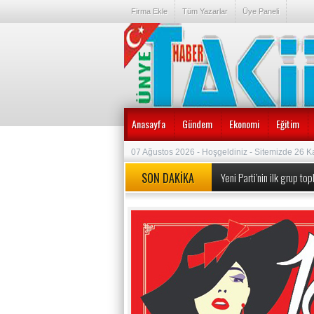
Firma Ekle
Tüm Yazarlar
Üye Paneli
Anasayfa
Gündem
Ekonomi
Eğitim
07 Ağustos 2026 - Hoşgeldiniz - Sitemizde 26 K
SON DAKİKA
Yeni Parti’nin ilk grup t
MEB’den okullarda köklü d
Özgür Özel’e yeni görev: 
Özgür Özel ve 90 Milletve
Erdoğan duyurmuştu, Bakan