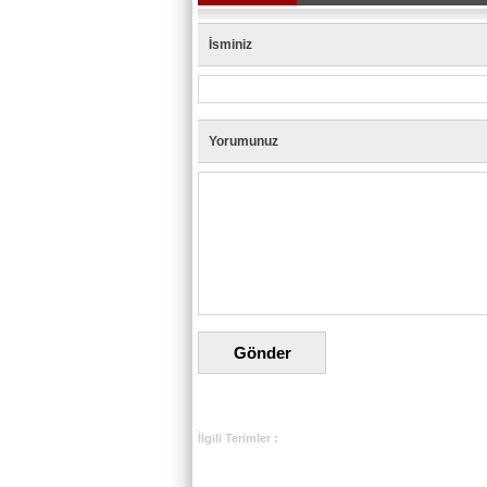
İsminiz
Yorumunuz
İlgili Terimler :