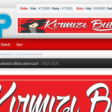
Dolar :
Alış :
47.5055 /
Satış :
47.5911
Euro :
Alış :
54.8356 /
Sat
Siyaset
Spor
ategoride 2716 İçerik Bulunuyor.
oplantısında dikkat çeken karar!
- 28.07.2026
eğişiklik! Yeni dönem kuralları açıklandı
- 28.07.2026
Yeni Parti’nin Kurucu Genel Başkanı oldu! İşte PM ve YDK listeleri
- 24.07.2026
kili CHP’den İstifa Etti:
- 24.07.2026
 Şimşek detayları açıkladı ‘1 trilyon liralık uygun koşullu kredi’
- 14.07.2026