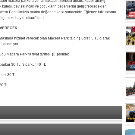
3 adet macera parkuru yer almaktadır. Serbest düşüş, kader atlayışı,
kulesi, dev salıncak ve çocukların becerilerini geliştirebilecekleri
ra Park ilimizin marka değerine katkı sunacaktır. Eğlence tutkunlarını
lgemize hayırlı olsun” dedi.
ET VERECEK
rasında hizmet verecek olan Macera Park’ta giriş ücreti 5 TL olarak
ti alınmıyor.
ğu Macera Park’ta fiyat tarifesi şu şekilde:
 parkur 30 TL, 3 parkur 40 TL
kulesi 30 TL
 20 TL