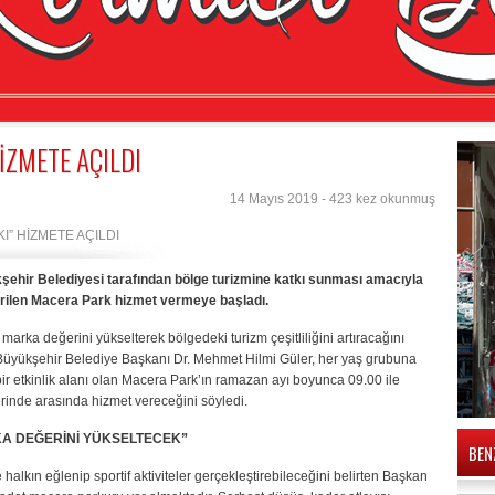
İZMETE AÇILDI
14 Mayıs 2019 - 423 kez okunmuş
” HİZMETE AÇILDI
ehir Belediyesi tarafından bölge turizmine katkı sunması amacıyla
rilen Macera Park hizmet vermeye başladı.
n marka değerini yükselterek bölgedeki turizm çeşitliliğini artıracağını
Büyükşehir Belediye Başkanı Dr. Mehmet Hilmi Güler, her yaş grubuna
ir etkinlik alanı olan Macera Park’ın ramazan ayı boyunca 09.00 ile
rinde arasında hizmet vereceğini söyledi.
KA DEĞERİNİ YÜKSELTECEK”
BEN
 halkın eğlenip sportif aktiviteler gerçekleştirebileceğini belirten Başkan