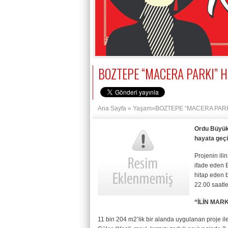
BOZTEPE “MACERA PARKI” H
Ana Sayfa
»
Yaşam
»BOZTEPE “MACERA PARKI
Ordu Büyükş
hayata geçi
Projenin ili
ifade eden 
hitap eden b
22.00 saatle
“İLİN MAR
11 bin 204 m2’lik bir alanda uygulanan proje ile