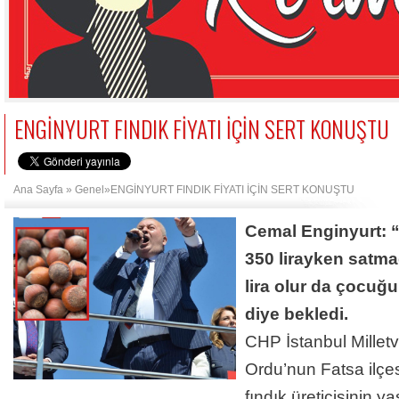
ENGİNYURT FINDIK FİYATI İÇİN SERT KONUŞTU
Ana Sayfa
»
Genel
»ENGİNYURT FINDIK FİYATI İÇİN SERT KONUŞTU
Cemal Enginyurt: “F
350 lirayken satmadı
lira olur da çocu
diye bekledi.
CHP İstanbul Milletv
Ordu’nun Fatsa ilç
fındık üreticisinin 