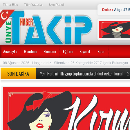
Firma Ekle
Tüm Yazarlar
Üye Paneli
Dolar :
Alış :
47.
Anasayfa
Gündem
Ekonomi
Eğitim
Siyaset
Spor
08 Ağustos 2026 - Hoşgeldiniz - Sitemizde 26 Kategoride 2717 İçerik Bulunuyor.
SON DAKİKA
Yeni Parti’nin ilk grup toplantısında dikkat çeken karar!
- 
MEB’den okullarda köklü değişiklik! Yeni dönem kuralları a
Özgür Özel’e yeni görev: Yeni Parti’nin Kurucu Genel Başkan
Özgür Özel ve 90 Milletvekili CHP’den İstifa Etti:
- 24.07.
Erdoğan duyurmuştu, Bakan Şimşek detayları açıkladı ‘1 tril