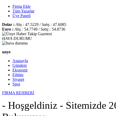
Firma Ekle
Tüm Yazarlar
Üye Paneli
Dolar :
Alış :
47.5229 /
Satış :
47.6085
Euro :
Alış :
54.7749 /
Satış :
54.8736
HAVA DURUMU
unye
Anasayfa
Gündem
Ekonomi
Eğitim
Siyaset
Spor
FİRMA REHBERİ
- Hoşgeldiniz - Sitemizde 2