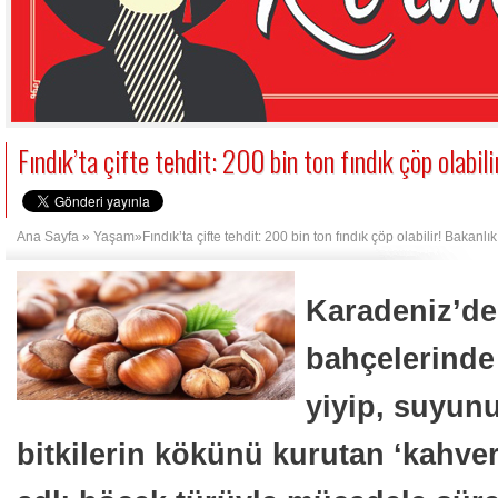
Fındık’ta çifte tehdit: 200 bin ton fındık çöp olabil
Ana Sayfa
»
Yaşam
»Fındık’ta çifte tehdit: 200 bin ton fındık çöp olabilir! Bakanlı
Karadeniz’de
bahçelerinde
yiyip, suyun
bitkilerin kökünü kurutan ‘kahve