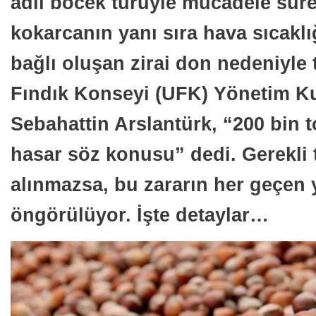
adlı böcek türüyle mücadele sürer
kokarcanın yanı sıra hava sıcakl
bağlı oluşan zirai don nedeniyle 
Fındık Konseyi (UFK) Yönetim Ku
Sebahattin Arslantürk, “200 bin t
hasar söz konusu” dedi. Gerekli 
alınmazsa, bu zararın her geçen y
öngörülüyor. İşte detaylar…