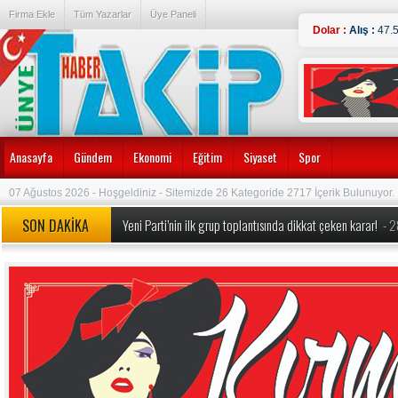
Firma Ekle
Tüm Yazarlar
Üye Paneli
Dolar :
Alış :
47.
Anasayfa
Gündem
Ekonomi
Eğitim
Siyaset
Spor
07 Ağustos 2026 - Hoşgeldiniz - Sitemizde 26 Kategoride 2717 İçerik Bulunuyor.
SON DAKİKA
MEB’den okullarda köklü değişiklik! Yeni dönem kuralları a
Özgür Özel’e yeni görev: Yeni Parti’nin Kurucu Genel Başkan
Özgür Özel ve 90 Milletvekili CHP’den İstifa Etti:
- 24.07.
Erdoğan duyurmuştu, Bakan Şimşek detayları açıkladı ‘1 tril
Yeni Parti’nin ilk grup toplantısında dikkat çeken karar!
- 