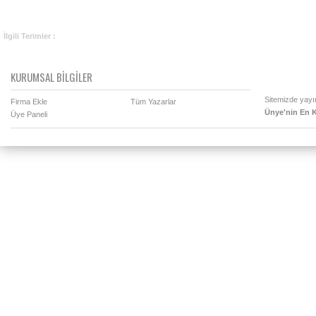
İlgili Terimler :
KURUMSAL BİLGİLER
Sitemizde yayın
Firma Ekle
Tüm Yazarlar
Ünye'nin En K
Üye Paneli