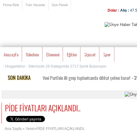
Firma Ekle
Tüm Yazarlar
Üye Paneli
Dolar :
Alış :
47.
Anasayfa
Gündem
Ekonomi
Eğitim
Siyaset
Spor
- Hoşgeldiniz - Sitemizde 26 Kategoride 2717 İçerik Bulunuyor.
SON DAKİKA
Yeni Parti’nin ilk grup toplantısında dikkat çeken karar!
- 
MEB’den okullarda köklü değişiklik! Yeni dönem kuralları a
Özgür Özel’e yeni görev: Yeni Parti’nin Kurucu Genel Başkan
Özgür Özel ve 90 Milletvekili CHP’den İstifa Etti:
- 24.07.
PİDE FİYATLARI AÇIKLANDI..
Erdoğan duyurmuştu, Bakan Şimşek detayları açıkladı ‘1 tril
Ana Sayfa
»
Yerel
»PİDE FİYATLARI AÇIKLANDI..