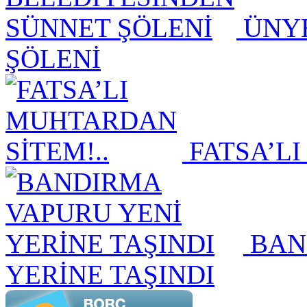
ÜNYE
ŞÖLENİ
FATSA’LI
BAN
YERİNE TAŞINDI