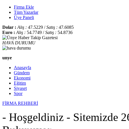
Firma Ekle
Tüm Yazarlar
Üye Paneli
Dolar :
Alış :
47.5229 /
Satış :
47.6085
Euro :
Alış :
54.7749 /
Satış :
54.8736
HAVA DURUMU
unye
Anasayfa
Gündem
Ekonomi
Eğitim
Siyaset
Spor
FİRMA REHBERİ
- Hoşgeldiniz - Sitemizde 2