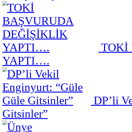
TOKİ
YAPTI….
DP’li Ve
Gitsinler”