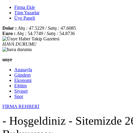
Firma Ekle
Tüm Yazarlar
Üye Paneli
Dolar :
Alış :
47.5229 /
Satış :
47.6085
Euro :
Alış :
54.7749 /
Satış :
54.8736
HAVA DURUMU
unye
Anasayfa
Gündem
Ekonomi
Eğitim
Siyaset
Spor
FİRMA REHBERİ
- Hoşgeldiniz - Sitemizde 2