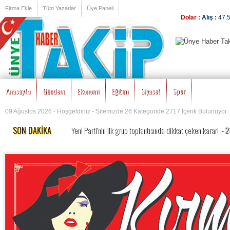
Firma Ekle
Tüm Yazarlar
Üye Paneli
Dolar :
Alış :
47.
Anasayfa
Gündem
Ekonomi
Eğitim
Siyaset
Spor
09 Ağustos 2026 - Hoşgeldiniz - Sitemizde 26 Kategoride 2717 İçerik Bulunuyor.
SON DAKİKA
Yeni Parti’nin ilk grup toplantısında dikkat çeken karar!
- 
MEB’den okullarda köklü değişiklik! Yeni dönem kuralları a
Özgür Özel’e yeni görev: Yeni Parti’nin Kurucu Genel Başkan
Özgür Özel ve 90 Milletvekili CHP’den İstifa Etti:
- 24.07.
Erdoğan duyurmuştu, Bakan Şimşek detayları açıkladı ‘1 tril