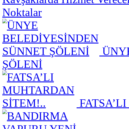
Noktalar
ÜNYE
ŞÖLENİ
FATSA’LI