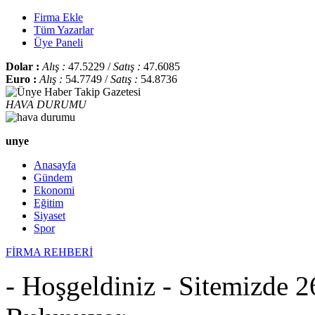
Firma Ekle
Tüm Yazarlar
Üye Paneli
Dolar :
Alış :
47.5229 /
Satış :
47.6085
Euro :
Alış :
54.7749 /
Satış :
54.8736
HAVA DURUMU
unye
Anasayfa
Gündem
Ekonomi
Eğitim
Siyaset
Spor
FİRMA REHBERİ
- Hoşgeldiniz - Sitemizde 2