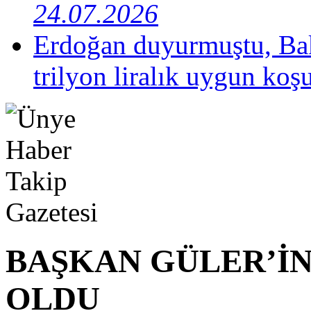
24.07.2026
Erdoğan duyurmuştu, Bak
trilyon liralık uygun koş
BAŞKAN GÜLER’İN
OLDU