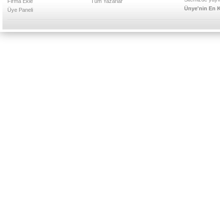
Firma Ekle
Tüm Yazarlar
Ünye'nin En K
Üye Paneli