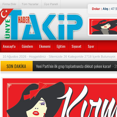
Firma Ekle
Tüm Yazarlar
Üye Paneli
Dolar :
Alış :
47.
Anasayfa
Gündem
Ekonomi
Eğitim
Siyaset
Spor
10 Ağustos 2026 - Hoşgeldiniz - Sitemizde 26 Kategoride 2718 İçerik Bulunuyor.
SON DAKİKA
Yeni Parti’nin ilk grup toplantısında dikkat çeken karar!
- 
MEB’den okullarda köklü değişiklik! Yeni dönem kuralları a
Özgür Özel’e yeni görev: Yeni Parti’nin Kurucu Genel Başkan
Özgür Özel ve 90 Milletvekili CHP’den İstifa Etti:
- 24.07.
Erdoğan duyurmuştu, Bakan Şimşek detayları açıkladı ‘1 tril