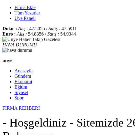
Firma Ekle
Tüm Yazarlar
Üye Paneli
Dolar :
Alış :
47.5055 /
Satış :
47.5911
Euro :
Alış :
54.8356 /
Satış :
54.9344
HAVA DURUMU
unye
Anasayfa
Gündem
Ekonomi
Eğitim
Siyaset
Spor
FİRMA REHBERİ
- Hoşgeldiniz - Sitemizde 2