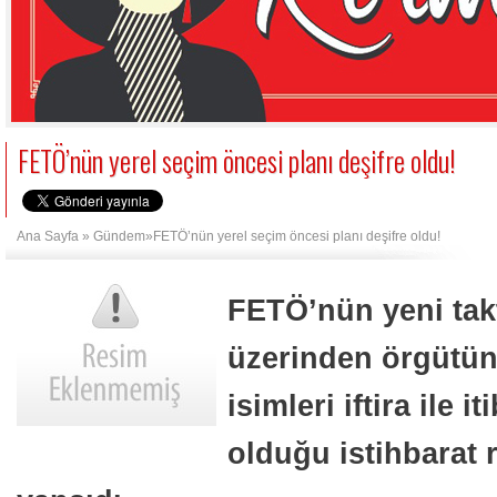
FETÖ’nün yerel seçim öncesi planı deşifre oldu!
Ana Sayfa
»
Gündem
»FETÖ’nün yerel seçim öncesi planı deşifre oldu!
FETÖ’nün yeni takti
üzerinden örgütün
isimleri iftira ile i
olduğu istihbarat 