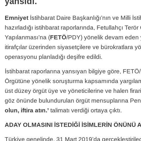
yansıdı.
Emniyet
İstihbarat Daire Başkanlığı’nın ve Milli İsti
hazırladığı istihbarat raporlarında, Fetullahçı Terö
Yapılanması’na (
FETÖ
/PDY) yönelik devam eden 
itirafçılar üzerinden siyasetçilere ve bürokratlara yö
operasyonu planladığı deşifre edildi.
İstihbarat raporlarına yansıyan bilgiye göre, FETÖ
Örgütüne yönelik soruşturma kapsamında yargıla
üst düzey örgüt üye ve yöneticilerine ve halen firar
göz önünde bulundurulan örgüt mensuplarına Pen
olun, iftira atın.’
talimatı verdiği ortaya çıktı.
ADAY OLMASINI İSTEDİĞİ İSİMLERİN ÖNÜNÜ
Türkiye genelinde, 31 Mart 2019’da gerçekleştirilec