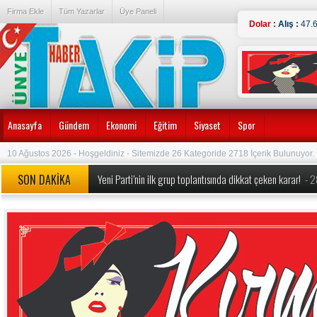
Firma Ekle
Tüm Yazarlar
Üye Paneli
Dolar :
Alış :
47.
Anasayfa
Gündem
Ekonomi
Eğitim
Siyaset
Spor
10 Ağustos 2026 - Hoşgeldiniz - Sitemizde 26 Kategoride 2718 İçerik Bulunuyor.
SON DAKİKA
Yeni Parti’nin ilk grup toplantısında dikkat çeken karar!
- 
MEB’den okullarda köklü değişiklik! Yeni dönem kuralları a
Özgür Özel’e yeni görev: Yeni Parti’nin Kurucu Genel Başkan
Özgür Özel ve 90 Milletvekili CHP’den İstifa Etti:
- 24.07.
Erdoğan duyurmuştu, Bakan Şimşek detayları açıkladı ‘1 tril