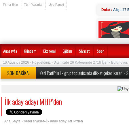
Firma Ekle
Tüm Yazarlar
Üye Paneli
Dolar :
Alış :
47.
Anasayfa
Gündem
Ekonomi
Eğitim
Siyaset
Spor
10 Ağustos 2026 - Hoşgeldiniz - Sitemizde 26 Kategoride 2718 İçerik Bulunuyor.
SON DAKİKA
Yeni Parti’nin ilk grup toplantısında dikkat çeken karar!
- 
MEB’den okullarda köklü değişiklik! Yeni dönem kuralları a
Özgür Özel’e yeni görev: Yeni Parti’nin Kurucu Genel Başkan
Özgür Özel ve 90 Milletvekili CHP’den İstifa Etti:
- 24.07.
İlk aday adayı MHP’den
Erdoğan duyurmuştu, Bakan Şimşek detayları açıkladı ‘1 tril
Ana Sayfa
»
yerel siyaset
»İlk aday adayı MHP’den