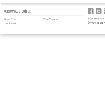
KURUMSAL BİLGİLER
Sitemizde yayın
Firma Ekle
Tüm Yazarlar
Ünye'nin En K
Üye Paneli