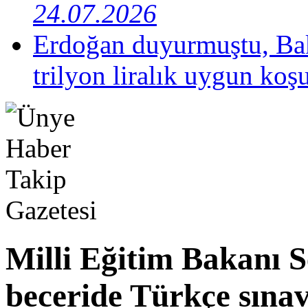
24.07.2026
Erdoğan duyurmuştu, Bak
trilyon liralık uygun koş
Milli Eğitim Bakanı 
beceride Türkçe sına