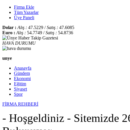
Firma Ekle
Tüm Yazarlar
Üye Paneli
Dolar :
Alış :
47.5229 /
Satış :
47.6085
Euro :
Alış :
54.7749 /
Satış :
54.8736
HAVA DURUMU
unye
Anasayfa
Gündem
Ekonomi
Eğitim
Siyaset
Spor
FİRMA REHBERİ
- Hoşgeldiniz - Sitemizde 2