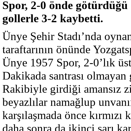
Spor, 2-0 önde götürdüğü
gollerle 3-2 kaybetti.
Ünye Şehir Stadı’nda oynan
taraftarının önünde Yozgat
Ünye 1957 Spor, 2-0’lık ü
Dakikada santrası olmayan g
Rakibiyle girdiği amansız zi
beyazlılar namağlup unvanı
karşılaşmada önce kırmızı
daha sonra da ikinci sarı k