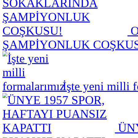
O
ŞAMPİYONLUK COŞKU
İşte yeni milli 
ÜNY