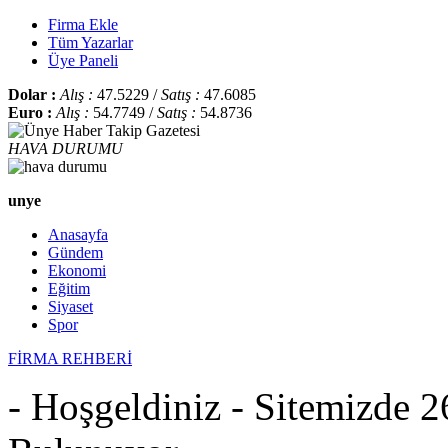
Firma Ekle
Tüm Yazarlar
Üye Paneli
Dolar :
Alış :
47.5229 /
Satış :
47.6085
Euro :
Alış :
54.7749 /
Satış :
54.8736
HAVA DURUMU
unye
Anasayfa
Gündem
Ekonomi
Eğitim
Siyaset
Spor
FİRMA REHBERİ
- Hoşgeldiniz - Sitemizde 2