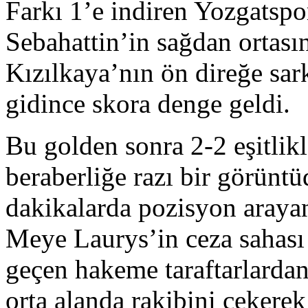
Farkı 1’e indiren Yozgatsp
Sebahattin’in sağdan ortas
Kızılkaya’nın ön direğe sark
gidince skora denge geldi.
Bu golden sonra 2-2 eşitlik
beraberliğe razı bir görünt
dakikalarda pozisyon aray
Meye Laurys’in ceza sahası 
geçen hakeme taraftarlardan
orta alanda rakibini çekerek