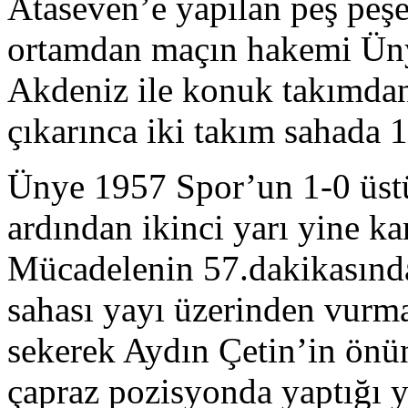
Ataseven’e yapılan peş peşe
ortamdan maçın hakemi Ü
Akdeniz ile konuk takımdan
çıkarınca iki takım sahada 1
Ünye 1957 Spor’un 1-0 üstün
ardından ikinci yarı yine kar
Mücadelenin 57.dakikasınd
sahası yayı üzerinden vurm
sekerek Aydın Çetin’in önün
çapraz pozisyonda yaptığı y