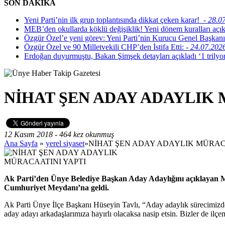
SON DAKİKA
Yeni Parti’nin ilk grup toplantısında dikkat çeken karar!
- 28.0
MEB’den okullarda köklü değişiklik! Yeni dönem kuralları açı
Özgür Özel’e yeni görev: Yeni Parti’nin Kurucu Genel Başkanı
Özgür Özel ve 90 Milletvekili CHP’den İstifa Etti:
- 24.07.202
Erdoğan duyurmuştu, Bakan Şimşek detayları açıkladı ‘1 trilyon
NİHAT ŞEN ADAY ADAYLIK 
12 Kasım 2018 - 464 kez okunmuş
Ana Sayfa
»
yerel siyaset
»NİHAT ŞEN ADAY ADAYLIK MÜRAC
Ak Parti’den Ünye Belediye Başkan Aday Adaylığını açıklayan M
Cumhuriyet Meydanı’na geldi.
Ak Parti Ünye İlçe Başkanı Hüseyin Tavlı, “Aday adaylık sürecimiz
aday adayı arkadaşlarımıza hayırlı olacaksa nasip etsin. Bizler de ilç