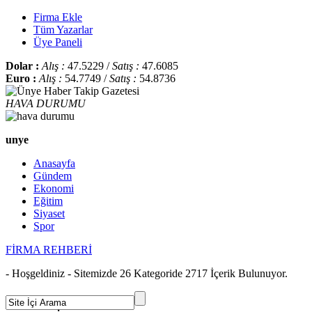
Firma Ekle
Tüm Yazarlar
Üye Paneli
Dolar :
Alış :
47.5229 /
Satış :
47.6085
Euro :
Alış :
54.7749 /
Satış :
54.8736
HAVA DURUMU
unye
Anasayfa
Gündem
Ekonomi
Eğitim
Siyaset
Spor
FİRMA REHBERİ
- Hoşgeldiniz - Sitemizde 26 Kategoride 2717 İçerik Bulunuyor.