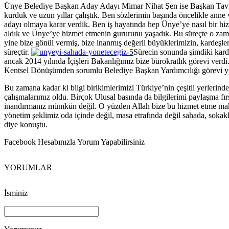
Ünye Belediye Başkan Aday Adayı Mimar Nihat Şen ise Başkan Tavlı’ya
kurduk ve uzun yıllar çalıştık. Ben sözlerimin başında öncelikle an
adayı olmaya karar verdik. Ben iş hayatında hep Ünye’ye nasıl bir h
aldık ve Ünye’ye hizmet etmenin gururunu yaşadık. Bu süreçte o zam
yine bize gönül vermiş, bize inanmış değerli büyüklerimizin, kardeşl
süreçtir.
Sürecin sonunda şimdiki karde
ancak 2014 yılında İçişleri Bakanlığımız bize bürokratlık görevi v
Kentsel Dönüşümden sorumlu Belediye Başkan Yardımcılığı görevi y
Bu zamana kadar ki bilgi birikimlerimizi Türkiye’nin çeşitli yerlerinde
çalışmalarımız oldu. Birçok Ulusal basında da bilgilerimi paylaşma 
inandırmanız mümkün değil. O yüzden Allah bize bu hizmet etme makamı
yönetim şeklimiz oda içinde değil, masa etrafında değil sahada, sokak
diye konuştu.
Facebook Hesabınızla Yorum Yapabilirsiniz
YORUMLAR
İsminiz