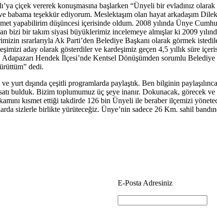
 çiçek vererek konuşmasına başlarken “Ünyeli bir evladınız olarak İs
ne ve babama teşekkür ediyorum. Meslektaşım olan hayat arkadaşım Dil
izmet yapabilirim düşüncesi içerisinde oldum. 2008 yılında Ünye Cumhu
an bizi bir takım siyasi büyüklerimiz incelemeye almışlar ki 2009 yı
erimizin ısrarlarıyla Ak Parti’den Belediye Başkanı olarak görmek iste
şimizi aday olarak gösterdiler ve kardeşimiz geçen 4,5 yıllık süre içeri
erdi. Adapazarı Hendek İlçesi’nde Kentsel Dönüşümden sorumlu Belediy
ürüttüm” dedi.
 ve yurt dışında çeşitli programlarda paylaştık. Ben bilginin paylaşılınc
fırsatı bulduk. Bizim toplumumuz üç şeye inanır. Dokunacak, görecek 
nı kısmet ettiği takdirde 126 bin Ünyeli ile beraber ilçemizi yönetece
larda sizlerle birlikte yürüteceğiz. Ünye’nin sadece 26 Km. sahil bandın
E-Posta Adresiniz