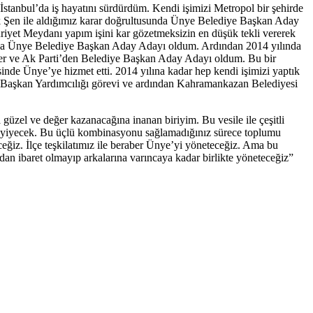
tanbul’da iş hayatını sürdürdüm. Kendi işimizi Metropol bir şehirde
ek Şen ile aldığımız karar doğrultusunda Ünye Belediye Başkan Aday
riyet Meydanı yapım işini kar gözetmeksizin en düşük tekli vererek
lında Ünye Belediye Başkan Aday Adayı oldum. Ardından 2014 yılında
diler ve Ak Parti’den Belediye Başkan Aday Adayı oldum. Bu bir
sinde Ünye’ye hizmet etti. 2014 yılına kadar hep kendi işimizi yaptık
e Başkan Yardımcılığı görevi ve ardından Kahramankazan Belediyesi
a güzel ve değer kazanacağına inanan biriyim. Bu vesile ile çeşitli
ve yiyecek. Bu üçlü kombinasyonu sağlamadığınız sürece toplumu
ğiz. İlçe teşkilatımız ile beraber Ünye’yi yöneteceğiz. Ama bu
dan ibaret olmayıp arkalarına varıncaya kadar birlikte yöneteceğiz”