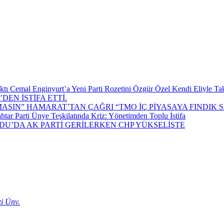
Cemal Enginyurt’a Yeni Parti Rozetini Özgür Özel Kendi Eliyle Tak
DEN İSTİFA ETTİ.
HAMARAT’TAN ÇAĞRI “TMO İÇ PİYASAYA FINDIK 
tar Parti Ünye Teşkilatında Kriz: Yönetimden Toplu İstifa
U’DA AK PARTİ GERİLERKEN CHP YÜKSELİŞTE
i Ünv.