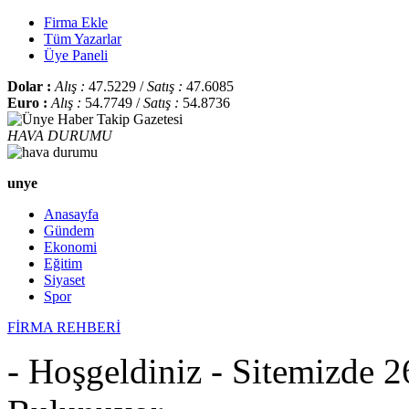
Firma Ekle
Tüm Yazarlar
Üye Paneli
Dolar :
Alış :
47.5229 /
Satış :
47.6085
Euro :
Alış :
54.7749 /
Satış :
54.8736
HAVA DURUMU
unye
Anasayfa
Gündem
Ekonomi
Eğitim
Siyaset
Spor
FİRMA REHBERİ
- Hoşgeldiniz - Sitemizde 2