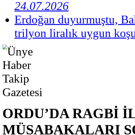
24.07.2026
Erdoğan duyurmuştu, Bak
trilyon liralık uygun koş
ORDU’DA RAGBİ İL
MÜSABAKALARI S