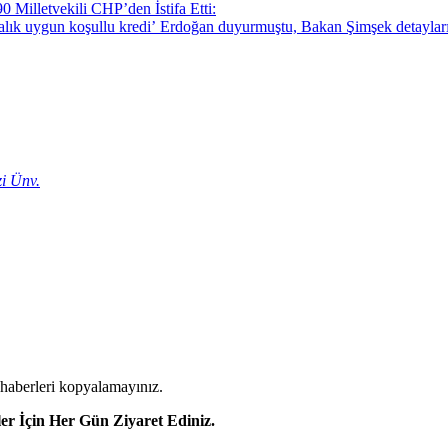
 Milletvekili CHP’den İstifa Etti:
Erdoğan duyurmuştu, Bakan Şimşek detayları aç
i Ünv.
, haberleri kopyalamayınız.
er İçin Her Gün Ziyaret Ediniz.