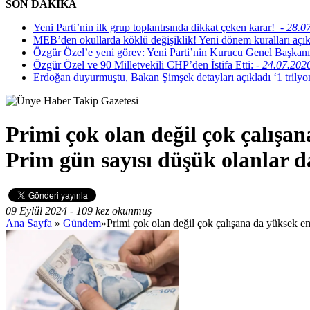
SON DAKİKA
Yeni Parti’nin ilk grup toplantısında dikkat çeken karar!
- 28.0
MEB’den okullarda köklü değişiklik! Yeni dönem kuralları açı
Özgür Özel’e yeni görev: Yeni Parti’nin Kurucu Genel Başkanı
Özgür Özel ve 90 Milletvekili CHP’den İstifa Etti:
- 24.07.202
Erdoğan duyurmuştu, Bakan Şimşek detayları açıkladı ‘1 trilyon
Primi çok olan değil çok çalışa
Prim gün sayısı düşük olanlar d
09 Eylül 2024 - 109 kez okunmuş
Ana Sayfa
»
Gündem
»Primi çok olan değil çok çalışana da yüksek e