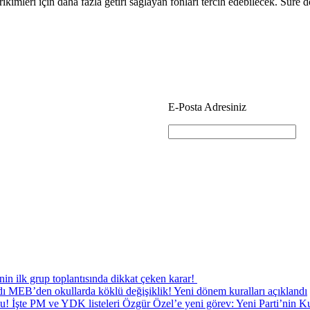
ikimleri için daha fazla getiri sağlayan fonları tercih edebilecek. Süre
E-Posta Adresiniz
nin ilk grup toplantısında dikkat çeken karar!
MEB’den okullarda köklü değişiklik! Yeni dönem kuralları açıklandı
Özgür Özel’e yeni görev: Yeni Parti’nin K