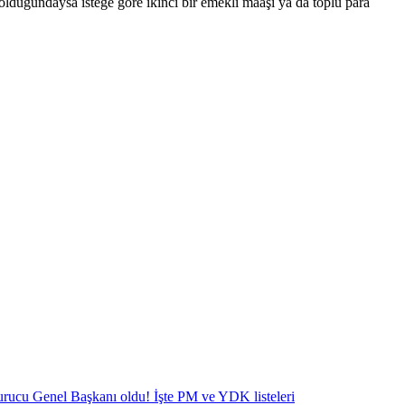
 dolduğundaysa isteğe göre ikinci bir emekli maaşı ya da toplu para
urucu Genel Başkanı oldu! İşte PM ve YDK listeleri