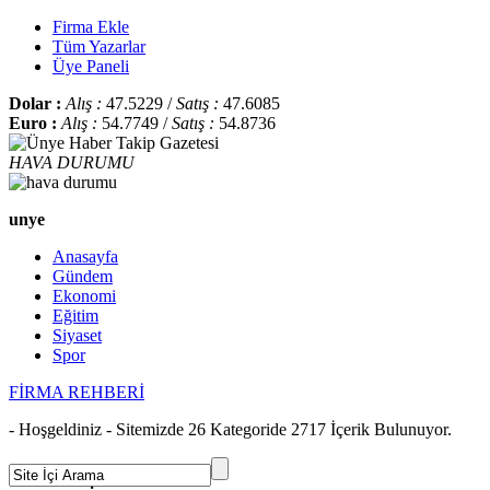
Firma Ekle
Tüm Yazarlar
Üye Paneli
Dolar :
Alış :
47.5229 /
Satış :
47.6085
Euro :
Alış :
54.7749 /
Satış :
54.8736
HAVA DURUMU
unye
Anasayfa
Gündem
Ekonomi
Eğitim
Siyaset
Spor
FİRMA REHBERİ
- Hoşgeldiniz - Sitemizde 26 Kategoride 2717 İçerik Bulunuyor.