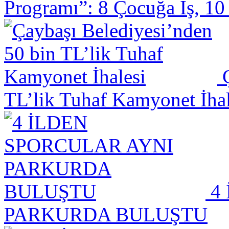
Programı”: 8 Çocuğa İş, 1
Ç
TL’lik Tuhaf Kamyonet İhal
4 
PARKURDA BULUŞTU