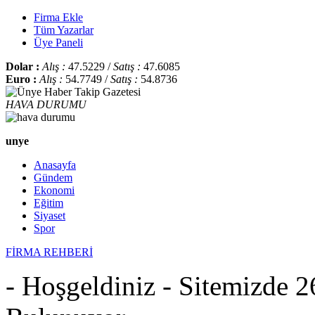
Firma Ekle
Tüm Yazarlar
Üye Paneli
Dolar :
Alış :
47.5229 /
Satış :
47.6085
Euro :
Alış :
54.7749 /
Satış :
54.8736
HAVA DURUMU
unye
Anasayfa
Gündem
Ekonomi
Eğitim
Siyaset
Spor
FİRMA REHBERİ
- Hoşgeldiniz - Sitemizde 2