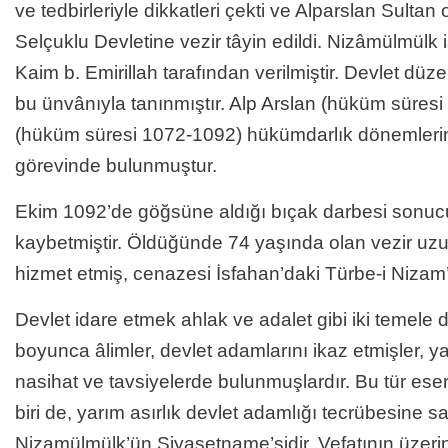
ve tedbirleriyle dikkatleri çekti ve Alparslan Sultan
Selçuklu Devletine vezir tâyin edildi. Nizâmülmülk 
Kaim b. Emirillah tarafından verilmiştir. Devlet düze
bu ünvânıyla tanınmıştır. Alp Arslan (hüküm süres
(hüküm süresi 1072-1092) hükümdarlık dönemlerin
görevinde bulunmuştur.
Ekim 1092’de göğsüne aldığı bıçak darbesi sonucu
kaybetmiştir. Öldüğünde 74 yaşında olan vezir uzu
hizmet etmiş, cenazesi İsfahan’daki Türbe-i Niza
Devlet idare etmek ahlak ve adalet gibi iki temele d
boyunca âlimler, devlet adamlarını ikaz etmişler, ya
nasihat ve tavsiyelerde bulunmuşlardır. Bu tür ese
biri de, yarım asırlık devlet adamlığı tecrübesine s
Nizamülmülk’ün Siyasetname’sidir. Vefatının üzeri