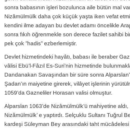
sonra babasının işleri bozulunca aile bütün mal varl
Nizâmülmülk daha çok küçük yaşta iken vefat etmişt
kendini ilme adayan bu devlet adamı öncelikle Ar
sonra fıkıh öğrenmekle son derece fazilet sahibi b
pek çok ”hadis” ezberlemiştir.
Devlet hizmetindeki hayâtı, babası ile beraber Ga
vâlisi Ebü’l-Fâzıl Es-Suri’nin hizmetinde bulunmakl
Dandanakan Savaşından bir süre sonra Alparslan’ın
Şadan’ın maiyetine girerek, vilâyet işlerinin yürütülm
1059’da Gazneliler Horasan valisi olmuştur.
Alparslan 1063’de Nizâmülmülk’ü mahiyetine aldı, ba
Nizâmülmülk’ e yaptırdı. Selçuklu Sultanı Tuğrul Bey
kardeşi Süleyman Bey arasındaki taht mücâdelesi 