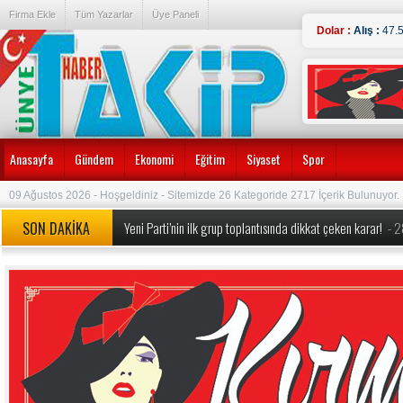
Firma Ekle
Tüm Yazarlar
Üye Paneli
Dolar :
Alış :
47.
Anasayfa
Gündem
Ekonomi
Eğitim
Siyaset
Spor
09 Ağustos 2026 - Hoşgeldiniz - Sitemizde 26 Kategoride 2717 İçerik Bulunuyor.
SON DAKİKA
Yeni Parti’nin ilk grup toplantısında dikkat çeken karar!
- 
MEB’den okullarda köklü değişiklik! Yeni dönem kuralları a
Özgür Özel’e yeni görev: Yeni Parti’nin Kurucu Genel Başkan
Özgür Özel ve 90 Milletvekili CHP’den İstifa Etti:
- 24.07.
Erdoğan duyurmuştu, Bakan Şimşek detayları açıkladı ‘1 tril