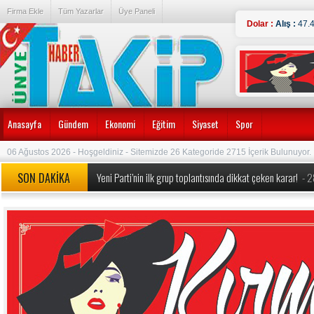
Firma Ekle
Tüm Yazarlar
Üye Paneli
Dolar :
Alış :
47.
Anasayfa
Gündem
Ekonomi
Eğitim
Siyaset
Spor
06 Ağustos 2026 - Hoşgeldiniz - Sitemizde 26 Kategoride 2715 İçerik Bulunuyor.
SON DAKİKA
Yeni Parti’nin ilk grup toplantısında dikkat çeken karar!
- 
MEB’den okullarda köklü değişiklik! Yeni dönem kuralları a
Özgür Özel’e yeni görev: Yeni Parti’nin Kurucu Genel Başkan
Özgür Özel ve 90 Milletvekili CHP’den İstifa Etti:
- 24.07.
Erdoğan duyurmuştu, Bakan Şimşek detayları açıkladı ‘1 tril