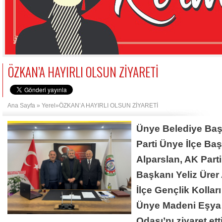
ÖZKAN’A HAYIRLI OLSUN ZİYARETİ
Ana Sayfa
»
Yerel
»ÖZKAN’A HAYIRLI OLSUN ZİYARETİ
Ünye Belediye Baş
Parti Ünye İlçe Ba
Alparslan, AK Parti
Başkanı Yeliz Ürer
İlçe Gençlik Kolla
Ünye Madeni Eşya 
Odası’nı ziyaret etti