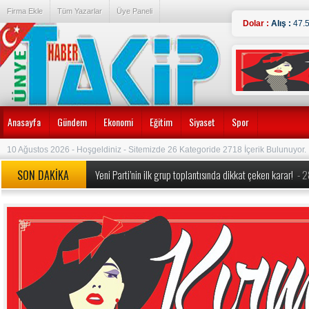
Firma Ekle
Tüm Yazarlar
Üye Paneli
Dolar :
Alış :
47.
Anasayfa
Gündem
Ekonomi
Eğitim
Siyaset
Spor
10 Ağustos 2026 - Hoşgeldiniz - Sitemizde 26 Kategoride 2718 İçerik Bulunuyor.
SON DAKİKA
Yeni Parti’nin ilk grup toplantısında dikkat çeken karar!
- 
MEB’den okullarda köklü değişiklik! Yeni dönem kuralları a
Özgür Özel’e yeni görev: Yeni Parti’nin Kurucu Genel Başkan
Özgür Özel ve 90 Milletvekili CHP’den İstifa Etti:
- 24.07.
Erdoğan duyurmuştu, Bakan Şimşek detayları açıkladı ‘1 tril